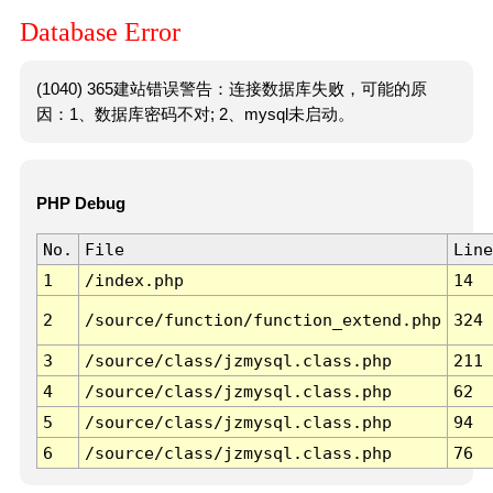
Database Error
(1040) 365建站错误警告：连接数据库失败，可能的原
因：1、数据库密码不对; 2、mysql未启动。
PHP Debug
No.
File
Line
1
/index.php
14
2
/source/function/function_extend.php
324
3
/source/class/jzmysql.class.php
211
4
/source/class/jzmysql.class.php
62
5
/source/class/jzmysql.class.php
94
6
/source/class/jzmysql.class.php
76