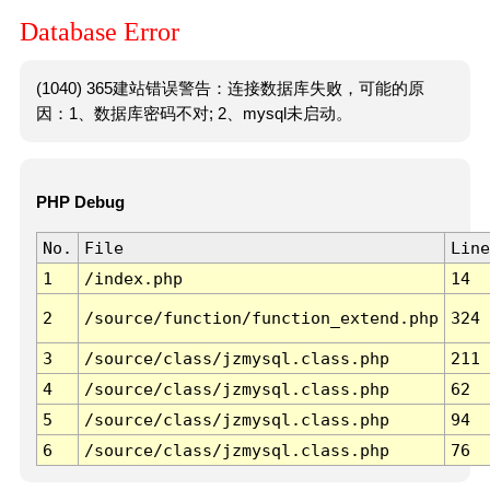
Database Error
(1040) 365建站错误警告：连接数据库失败，可能的原
因：1、数据库密码不对; 2、mysql未启动。
PHP Debug
No.
File
Line
1
/index.php
14
2
/source/function/function_extend.php
324
3
/source/class/jzmysql.class.php
211
4
/source/class/jzmysql.class.php
62
5
/source/class/jzmysql.class.php
94
6
/source/class/jzmysql.class.php
76