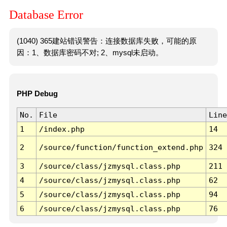
Database Error
(1040) 365建站错误警告：连接数据库失败，可能的原
因：1、数据库密码不对; 2、mysql未启动。
PHP Debug
No.
File
Line
1
/index.php
14
2
/source/function/function_extend.php
324
3
/source/class/jzmysql.class.php
211
4
/source/class/jzmysql.class.php
62
5
/source/class/jzmysql.class.php
94
6
/source/class/jzmysql.class.php
76