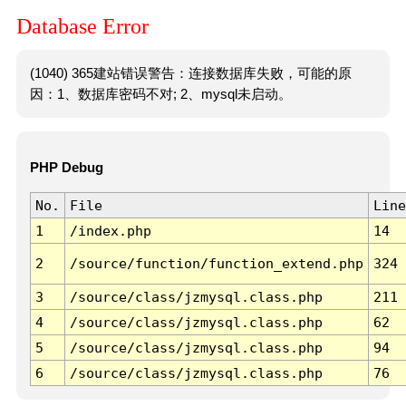
Database Error
(1040) 365建站错误警告：连接数据库失败，可能的原
因：1、数据库密码不对; 2、mysql未启动。
PHP Debug
No.
File
Line
1
/index.php
14
2
/source/function/function_extend.php
324
3
/source/class/jzmysql.class.php
211
4
/source/class/jzmysql.class.php
62
5
/source/class/jzmysql.class.php
94
6
/source/class/jzmysql.class.php
76