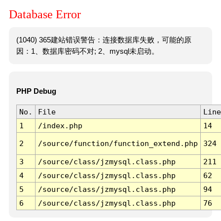
Database Error
(1040) 365建站错误警告：连接数据库失败，可能的原
因：1、数据库密码不对; 2、mysql未启动。
PHP Debug
No.
File
Line
1
/index.php
14
2
/source/function/function_extend.php
324
3
/source/class/jzmysql.class.php
211
4
/source/class/jzmysql.class.php
62
5
/source/class/jzmysql.class.php
94
6
/source/class/jzmysql.class.php
76