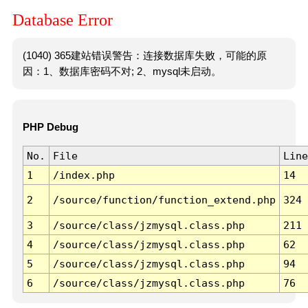
Database Error
(1040) 365建站错误警告：连接数据库失败，可能的原
因：1、数据库密码不对; 2、mysql未启动。
PHP Debug
No.
File
Line
1
/index.php
14
2
/source/function/function_extend.php
324
3
/source/class/jzmysql.class.php
211
4
/source/class/jzmysql.class.php
62
5
/source/class/jzmysql.class.php
94
6
/source/class/jzmysql.class.php
76