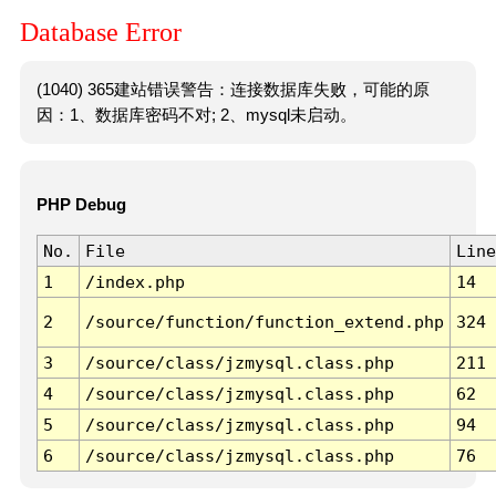
Database Error
(1040) 365建站错误警告：连接数据库失败，可能的原
因：1、数据库密码不对; 2、mysql未启动。
PHP Debug
No.
File
Line
1
/index.php
14
2
/source/function/function_extend.php
324
3
/source/class/jzmysql.class.php
211
4
/source/class/jzmysql.class.php
62
5
/source/class/jzmysql.class.php
94
6
/source/class/jzmysql.class.php
76