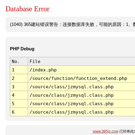
Database Error
(1040) 365建站错误警告：连接数据库失败，可能的原因：1、数
PHP Debug
No.
File
1
/index.php
2
/source/function/function_extend.php
3
/source/class/jzmysql.class.php
4
/source/class/jzmysql.class.php
5
/source/class/jzmysql.class.php
6
/source/class/jzmysql.class.php
www.365jz.com
已经将此