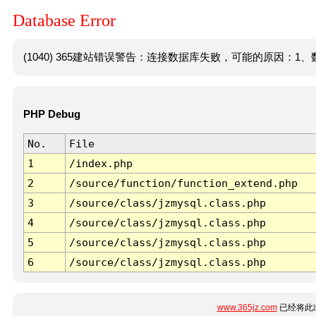
Database Error
(1040) 365建站错误警告：连接数据库失败，可能的原因：1、数
PHP Debug
No.
File
1
/index.php
2
/source/function/function_extend.php
3
/source/class/jzmysql.class.php
4
/source/class/jzmysql.class.php
5
/source/class/jzmysql.class.php
6
/source/class/jzmysql.class.php
www.365jz.com
已经将此