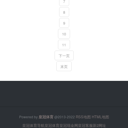
7
8
9
10
11
下一页
末页
皇冠体育
RSS地图
HTML地图
Powered by
@2013-2022
皇冠体育导航
皇冠体育
皇冠现金网
皇冠客服
新2网址