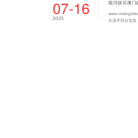
07-16
银河娱乐澳门娱
www.crown
2025
生选手同台竞技 
在广西有很大的