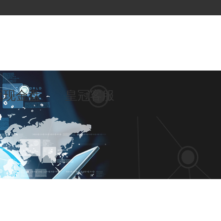
冠现金盘
皇冠客服