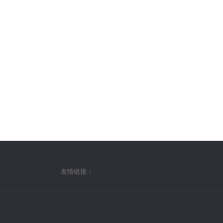
友情链接：