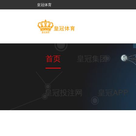
皇冠体育
首页
皇冠集团
皇
皇冠投注网
皇冠APP