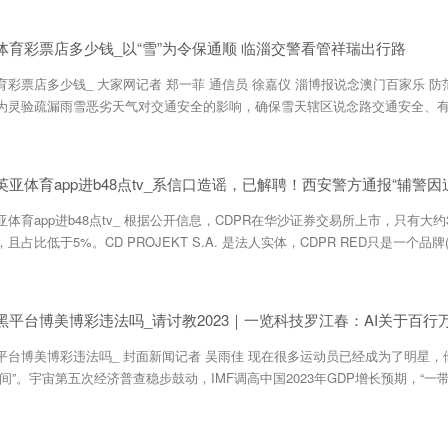
这...
体育彩票店多少钱_以“雪”为令保通顺 临淄交警看管祥瑞出行路
彩票店多少钱_ 大家网记者 郑一菲 通信员 徐嘉仪 淄博报说念澳门百家乐 防范
为灵验疏漏雨雪恶劣天气对交通安全的影响，确保雪天辖区说念路交通安全、
支队临淄大队立即启动恶劣天气济急预案，积极部署、马上反馈、科学疏漏，
亚体育app进b48点tv_系信口造谣，已解聘！西安警方通报“辅警因追
体育app进b48点tv_ 根据公开信息，CDPR在华沙证券交易所上市，只有
且占比低于5%。CD PROJEKT S.A. 是法人实体，CDPR RED只是一
们，就必须像微软收购动视暴雪那样公布价格，而且所有的自由流通股投资者和董
黑平台博美博彩违法吗_请讨教2023｜一览科技罗江春：AI关于百行
平台博美博彩违法吗_ 封面新闻记者 吴雨佳 现在很多运动员已经成为了明星，
间”。宇宙第五次经济普查稳步鼓动，IMF调高中国2023年GDP增长预期，“一
合手续改善，枉然创新活力取得激励，高质料发展引颈经济复苏。 皇冠客服飞机：@s