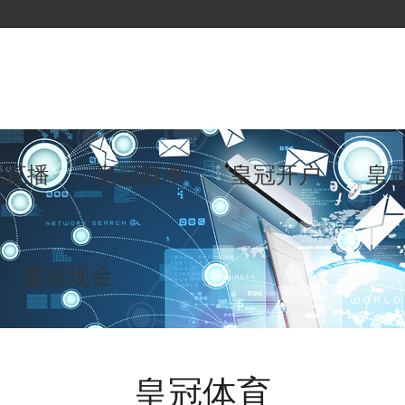
冠直播
皇冠赔率
皇冠开户
皇
皇冠现金
皇冠体育