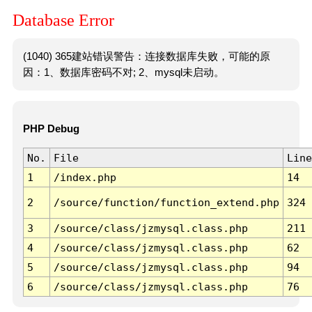
Database Error
(1040) 365建站错误警告：连接数据库失败，可能的原
因：1、数据库密码不对; 2、mysql未启动。
PHP Debug
No.
File
Line
1
/index.php
14
2
/source/function/function_extend.php
324
3
/source/class/jzmysql.class.php
211
4
/source/class/jzmysql.class.php
62
5
/source/class/jzmysql.class.php
94
6
/source/class/jzmysql.class.php
76