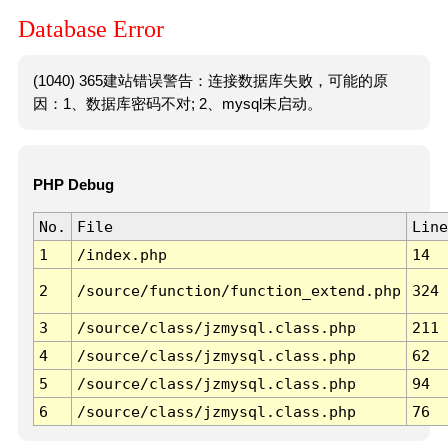
Database Error
(1040) 365建站错误警告：连接数据库失败，可能的原
因：1、数据库密码不对; 2、mysql未启动。
PHP Debug
No.
File
Line
1
/index.php
14
2
/source/function/function_extend.php
324
3
/source/class/jzmysql.class.php
211
4
/source/class/jzmysql.class.php
62
5
/source/class/jzmysql.class.php
94
6
/source/class/jzmysql.class.php
76