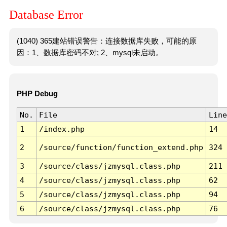
Database Error
(1040) 365建站错误警告：连接数据库失败，可能的原
因：1、数据库密码不对; 2、mysql未启动。
PHP Debug
No.
File
Line
1
/index.php
14
2
/source/function/function_extend.php
324
3
/source/class/jzmysql.class.php
211
4
/source/class/jzmysql.class.php
62
5
/source/class/jzmysql.class.php
94
6
/source/class/jzmysql.class.php
76