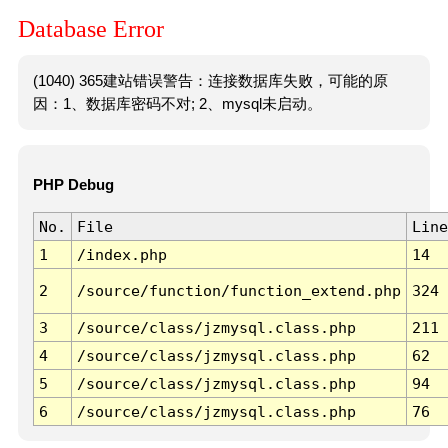
Database Error
(1040) 365建站错误警告：连接数据库失败，可能的原
因：1、数据库密码不对; 2、mysql未启动。
PHP Debug
No.
File
Line
1
/index.php
14
2
/source/function/function_extend.php
324
3
/source/class/jzmysql.class.php
211
4
/source/class/jzmysql.class.php
62
5
/source/class/jzmysql.class.php
94
6
/source/class/jzmysql.class.php
76