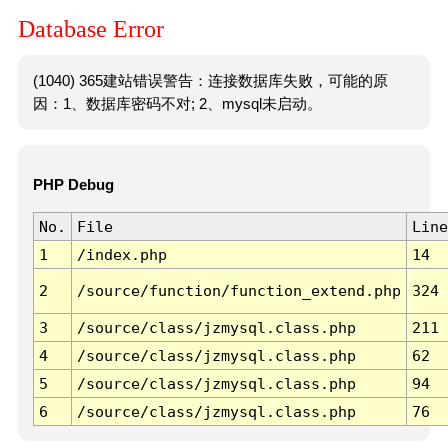
Database Error
(1040) 365建站错误警告：连接数据库失败，可能的原
因：1、数据库密码不对; 2、mysql未启动。
PHP Debug
No.
File
Line
1
/index.php
14
2
/source/function/function_extend.php
324
3
/source/class/jzmysql.class.php
211
4
/source/class/jzmysql.class.php
62
5
/source/class/jzmysql.class.php
94
6
/source/class/jzmysql.class.php
76