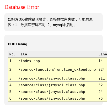
Database Error
(1040) 365建站错误警告：连接数据库失败，可能的原
因：1、数据库密码不对; 2、mysql未启动。
PHP Debug
No.
File
Line
1
/index.php
14
2
/source/function/function_extend.php
324
3
/source/class/jzmysql.class.php
211
4
/source/class/jzmysql.class.php
62
5
/source/class/jzmysql.class.php
94
6
/source/class/jzmysql.class.php
76