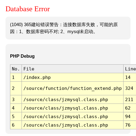
Database Error
(1040) 365建站错误警告：连接数据库失败，可能的原
因：1、数据库密码不对; 2、mysql未启动。
PHP Debug
No.
File
Line
1
/index.php
14
2
/source/function/function_extend.php
324
3
/source/class/jzmysql.class.php
211
4
/source/class/jzmysql.class.php
62
5
/source/class/jzmysql.class.php
94
6
/source/class/jzmysql.class.php
76