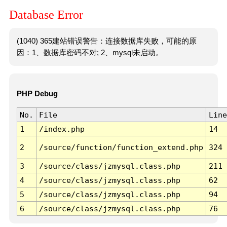
Database Error
(1040) 365建站错误警告：连接数据库失败，可能的原
因：1、数据库密码不对; 2、mysql未启动。
PHP Debug
No.
File
Line
1
/index.php
14
2
/source/function/function_extend.php
324
3
/source/class/jzmysql.class.php
211
4
/source/class/jzmysql.class.php
62
5
/source/class/jzmysql.class.php
94
6
/source/class/jzmysql.class.php
76