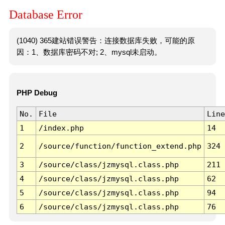
Database Error
(1040) 365建站错误警告：连接数据库失败，可能的原
因：1、数据库密码不对; 2、mysql未启动。
PHP Debug
No.
File
Line
1
/index.php
14
2
/source/function/function_extend.php
324
3
/source/class/jzmysql.class.php
211
4
/source/class/jzmysql.class.php
62
5
/source/class/jzmysql.class.php
94
6
/source/class/jzmysql.class.php
76