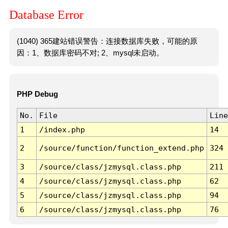
Database Error
(1040) 365建站错误警告：连接数据库失败，可能的原
因：1、数据库密码不对; 2、mysql未启动。
PHP Debug
No.
File
Line
1
/index.php
14
2
/source/function/function_extend.php
324
3
/source/class/jzmysql.class.php
211
4
/source/class/jzmysql.class.php
62
5
/source/class/jzmysql.class.php
94
6
/source/class/jzmysql.class.php
76