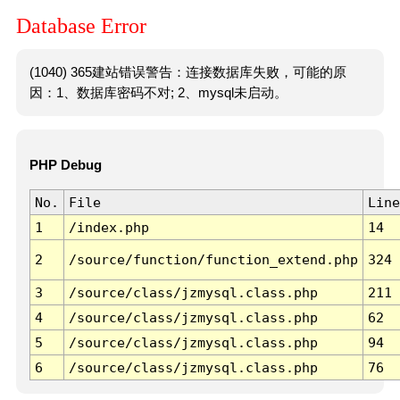
Database Error
(1040) 365建站错误警告：连接数据库失败，可能的原
因：1、数据库密码不对; 2、mysql未启动。
PHP Debug
No.
File
Line
1
/index.php
14
2
/source/function/function_extend.php
324
3
/source/class/jzmysql.class.php
211
4
/source/class/jzmysql.class.php
62
5
/source/class/jzmysql.class.php
94
6
/source/class/jzmysql.class.php
76