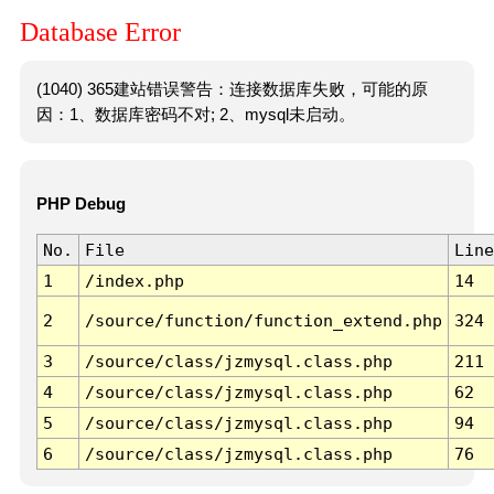
Database Error
(1040) 365建站错误警告：连接数据库失败，可能的原
因：1、数据库密码不对; 2、mysql未启动。
PHP Debug
No.
File
Line
1
/index.php
14
2
/source/function/function_extend.php
324
3
/source/class/jzmysql.class.php
211
4
/source/class/jzmysql.class.php
62
5
/source/class/jzmysql.class.php
94
6
/source/class/jzmysql.class.php
76