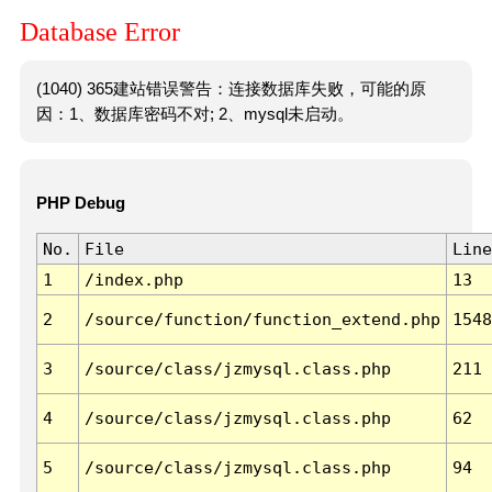
Database Error
(1040) 365建站错误警告：连接数据库失败，可能的原
因：1、数据库密码不对; 2、mysql未启动。
PHP Debug
No.
File
Line
1
/index.php
13
2
/source/function/function_extend.php
1548
3
/source/class/jzmysql.class.php
211
4
/source/class/jzmysql.class.php
62
5
/source/class/jzmysql.class.php
94