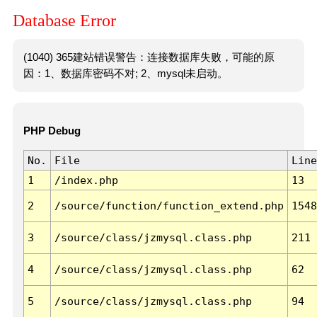
Database Error
(1040) 365建站错误警告：连接数据库失败，可能的原
因：1、数据库密码不对; 2、mysql未启动。
PHP Debug
No.
File
Line
1
/index.php
13
2
/source/function/function_extend.php
1548
3
/source/class/jzmysql.class.php
211
4
/source/class/jzmysql.class.php
62
5
/source/class/jzmysql.class.php
94