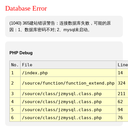
Database Error
(1040) 365建站错误警告：连接数据库失败，可能的原
因：1、数据库密码不对; 2、mysql未启动。
PHP Debug
No.
File
Line
1
/index.php
14
2
/source/function/function_extend.php
324
3
/source/class/jzmysql.class.php
211
4
/source/class/jzmysql.class.php
62
5
/source/class/jzmysql.class.php
94
6
/source/class/jzmysql.class.php
76