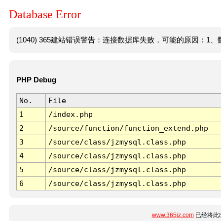
Database Error
(1040) 365建站错误警告：连接数据库失败，可能的原因：1、数
PHP Debug
No.
File
1
/index.php
2
/source/function/function_extend.php
3
/source/class/jzmysql.class.php
4
/source/class/jzmysql.class.php
5
/source/class/jzmysql.class.php
6
/source/class/jzmysql.class.php
www.365jz.com
已经将此