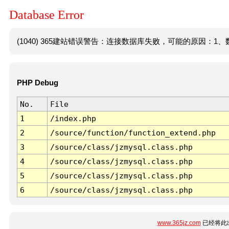
Database Error
(1040) 365建站错误警告：连接数据库失败，可能的原因：1、数
PHP Debug
No.
File
1
/index.php
2
/source/function/function_extend.php
3
/source/class/jzmysql.class.php
4
/source/class/jzmysql.class.php
5
/source/class/jzmysql.class.php
6
/source/class/jzmysql.class.php
www.365jz.com
已经将此