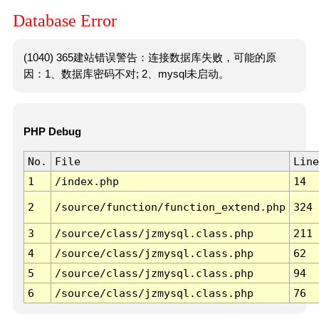
Database Error
(1040) 365建站错误警告：连接数据库失败，可能的原
因：1、数据库密码不对; 2、mysql未启动。
PHP Debug
No.
File
Line
1
/index.php
14
2
/source/function/function_extend.php
324
3
/source/class/jzmysql.class.php
211
4
/source/class/jzmysql.class.php
62
5
/source/class/jzmysql.class.php
94
6
/source/class/jzmysql.class.php
76