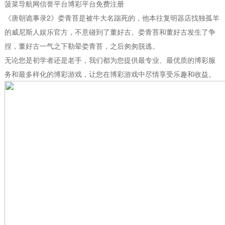
菠菜导航网信誉平台博彩平台免费注册
《唐朝诡事录2》娄青苔是被牛大名踹死的，他本往复明器店找独孤羊
的威尼斯人娱乐官方，不意碰到了董好古。娄青苔和董好古发生了争
捏，董好古一气之下勒晕娄青苔，之后匆匆脱逃。
无论您是初学者还是老手，我们都为您提供最专业、最优质的博彩服
务和最多样化的博彩游戏，让您在博彩游戏中尽情享受乐趣和收益。