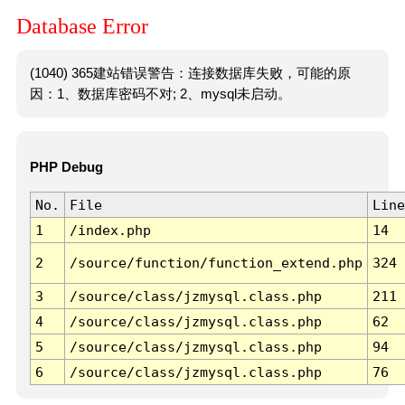
Database Error
(1040) 365建站错误警告：连接数据库失败，可能的原
因：1、数据库密码不对; 2、mysql未启动。
PHP Debug
No.
File
Line
1
/index.php
14
2
/source/function/function_extend.php
324
3
/source/class/jzmysql.class.php
211
4
/source/class/jzmysql.class.php
62
5
/source/class/jzmysql.class.php
94
6
/source/class/jzmysql.class.php
76