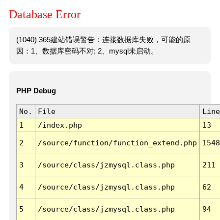
Database Error
(1040) 365建站错误警告：连接数据库失败，可能的原
因：1、数据库密码不对; 2、mysql未启动。
PHP Debug
No.
File
Line
1
/index.php
13
2
/source/function/function_extend.php
1548
3
/source/class/jzmysql.class.php
211
4
/source/class/jzmysql.class.php
62
5
/source/class/jzmysql.class.php
94