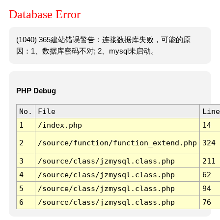
Database Error
(1040) 365建站错误警告：连接数据库失败，可能的原
因：1、数据库密码不对; 2、mysql未启动。
PHP Debug
No.
File
Line
1
/index.php
14
2
/source/function/function_extend.php
324
3
/source/class/jzmysql.class.php
211
4
/source/class/jzmysql.class.php
62
5
/source/class/jzmysql.class.php
94
6
/source/class/jzmysql.class.php
76