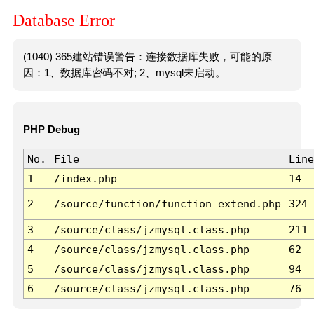
Database Error
(1040) 365建站错误警告：连接数据库失败，可能的原
因：1、数据库密码不对; 2、mysql未启动。
PHP Debug
No.
File
Line
1
/index.php
14
2
/source/function/function_extend.php
324
3
/source/class/jzmysql.class.php
211
4
/source/class/jzmysql.class.php
62
5
/source/class/jzmysql.class.php
94
6
/source/class/jzmysql.class.php
76