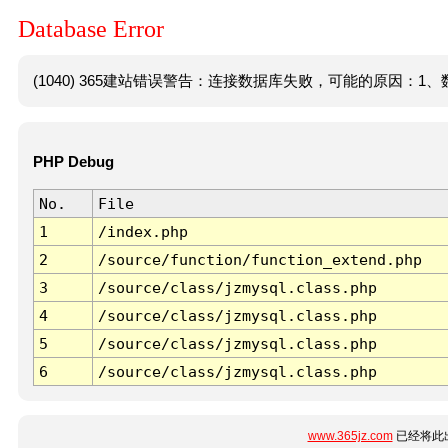
Database Error
(1040) 365建站错误警告：连接数据库失败，可能的原因：1、数
PHP Debug
No.
File
1
/index.php
2
/source/function/function_extend.php
3
/source/class/jzmysql.class.php
4
/source/class/jzmysql.class.php
5
/source/class/jzmysql.class.php
6
/source/class/jzmysql.class.php
www.365jz.com
已经将此