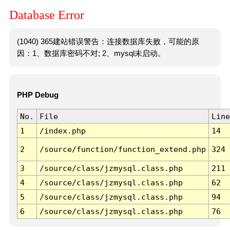
Database Error
(1040) 365建站错误警告：连接数据库失败，可能的原
因：1、数据库密码不对; 2、mysql未启动。
PHP Debug
No.
File
Line
1
/index.php
14
2
/source/function/function_extend.php
324
3
/source/class/jzmysql.class.php
211
4
/source/class/jzmysql.class.php
62
5
/source/class/jzmysql.class.php
94
6
/source/class/jzmysql.class.php
76