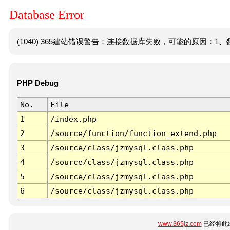
Database Error
(1040) 365建站错误警告：连接数据库失败，可能的原因：1、数
PHP Debug
No.
File
1
/index.php
2
/source/function/function_extend.php
3
/source/class/jzmysql.class.php
4
/source/class/jzmysql.class.php
5
/source/class/jzmysql.class.php
6
/source/class/jzmysql.class.php
www.365jz.com
已经将此