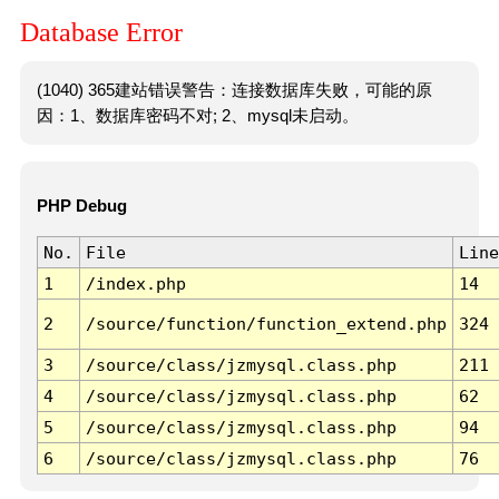
Database Error
(1040) 365建站错误警告：连接数据库失败，可能的原
因：1、数据库密码不对; 2、mysql未启动。
PHP Debug
No.
File
Line
1
/index.php
14
2
/source/function/function_extend.php
324
3
/source/class/jzmysql.class.php
211
4
/source/class/jzmysql.class.php
62
5
/source/class/jzmysql.class.php
94
6
/source/class/jzmysql.class.php
76