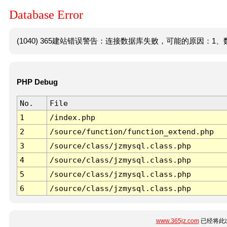
Database Error
(1040) 365建站错误警告：连接数据库失败，可能的原因：1、数
PHP Debug
No.
File
1
/index.php
2
/source/function/function_extend.php
3
/source/class/jzmysql.class.php
4
/source/class/jzmysql.class.php
5
/source/class/jzmysql.class.php
6
/source/class/jzmysql.class.php
www.365jz.com
已经将此