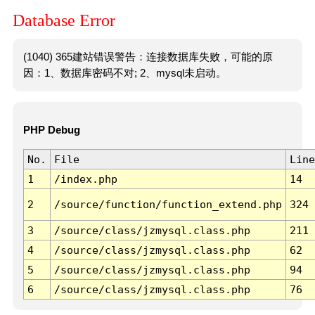
Database Error
(1040) 365建站错误警告：连接数据库失败，可能的原
因：1、数据库密码不对; 2、mysql未启动。
PHP Debug
No.
File
Line
1
/index.php
14
2
/source/function/function_extend.php
324
3
/source/class/jzmysql.class.php
211
4
/source/class/jzmysql.class.php
62
5
/source/class/jzmysql.class.php
94
6
/source/class/jzmysql.class.php
76