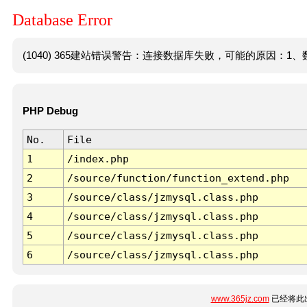
Database Error
(1040) 365建站错误警告：连接数据库失败，可能的原因：1、数
PHP Debug
No.
File
1
/index.php
2
/source/function/function_extend.php
3
/source/class/jzmysql.class.php
4
/source/class/jzmysql.class.php
5
/source/class/jzmysql.class.php
6
/source/class/jzmysql.class.php
www.365jz.com
已经将此