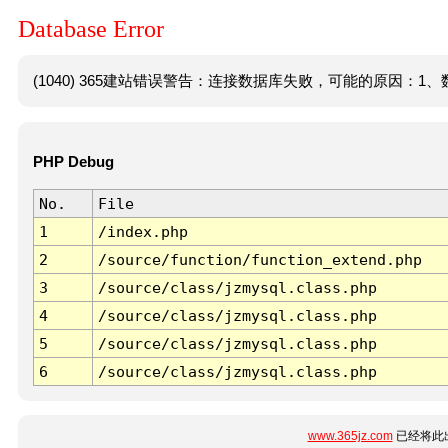
Database Error
(1040) 365建站错误警告：连接数据库失败，可能的原因：1、数
PHP Debug
No.
File
1
/index.php
2
/source/function/function_extend.php
3
/source/class/jzmysql.class.php
4
/source/class/jzmysql.class.php
5
/source/class/jzmysql.class.php
6
/source/class/jzmysql.class.php
www.365jz.com
已经将此