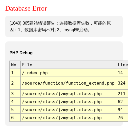
Database Error
(1040) 365建站错误警告：连接数据库失败，可能的原
因：1、数据库密码不对; 2、mysql未启动。
PHP Debug
No.
File
Line
1
/index.php
14
2
/source/function/function_extend.php
324
3
/source/class/jzmysql.class.php
211
4
/source/class/jzmysql.class.php
62
5
/source/class/jzmysql.class.php
94
6
/source/class/jzmysql.class.php
76