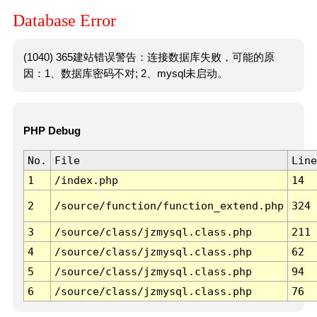
Database Error
(1040) 365建站错误警告：连接数据库失败，可能的原
因：1、数据库密码不对; 2、mysql未启动。
PHP Debug
No.
File
Line
1
/index.php
14
2
/source/function/function_extend.php
324
3
/source/class/jzmysql.class.php
211
4
/source/class/jzmysql.class.php
62
5
/source/class/jzmysql.class.php
94
6
/source/class/jzmysql.class.php
76