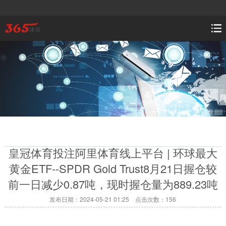
皇冠体育投注阿里体育线上平台 | 环球最大
黄金ETF--SPDR Gold Trust8月21日握仓较
前一日减少0.87吨，现时握仓量为889.23吨
发布日期：2024-05-21 01:25 点击次数：156