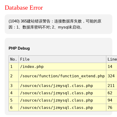
Database Error
(1040) 365建站错误警告：连接数据库失败，可能的原
因：1、数据库密码不对; 2、mysql未启动。
PHP Debug
No.
File
Line
1
/index.php
14
2
/source/function/function_extend.php
324
3
/source/class/jzmysql.class.php
211
4
/source/class/jzmysql.class.php
62
5
/source/class/jzmysql.class.php
94
6
/source/class/jzmysql.class.php
76