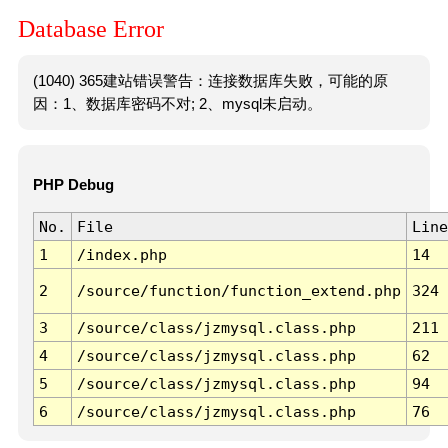
Database Error
(1040) 365建站错误警告：连接数据库失败，可能的原
因：1、数据库密码不对; 2、mysql未启动。
PHP Debug
No.
File
Line
1
/index.php
14
2
/source/function/function_extend.php
324
3
/source/class/jzmysql.class.php
211
4
/source/class/jzmysql.class.php
62
5
/source/class/jzmysql.class.php
94
6
/source/class/jzmysql.class.php
76