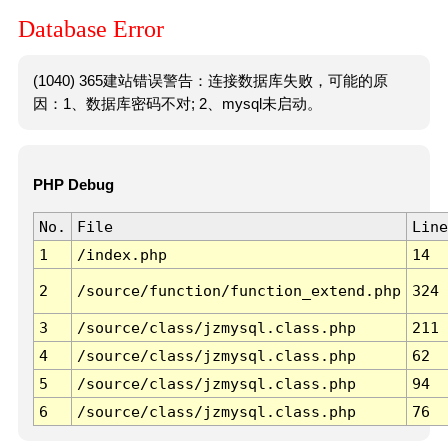
Database Error
(1040) 365建站错误警告：连接数据库失败，可能的原
因：1、数据库密码不对; 2、mysql未启动。
PHP Debug
No.
File
Line
1
/index.php
14
2
/source/function/function_extend.php
324
3
/source/class/jzmysql.class.php
211
4
/source/class/jzmysql.class.php
62
5
/source/class/jzmysql.class.php
94
6
/source/class/jzmysql.class.php
76