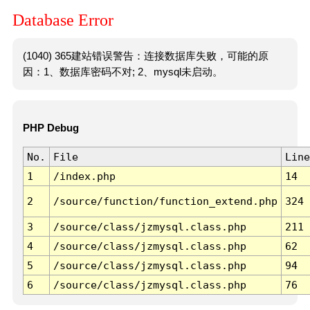
Database Error
(1040) 365建站错误警告：连接数据库失败，可能的原
因：1、数据库密码不对; 2、mysql未启动。
PHP Debug
No.
File
Line
1
/index.php
14
2
/source/function/function_extend.php
324
3
/source/class/jzmysql.class.php
211
4
/source/class/jzmysql.class.php
62
5
/source/class/jzmysql.class.php
94
6
/source/class/jzmysql.class.php
76