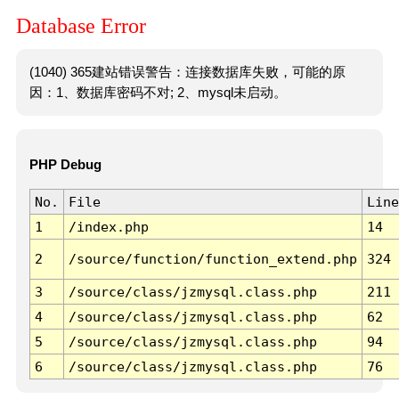
Database Error
(1040) 365建站错误警告：连接数据库失败，可能的原
因：1、数据库密码不对; 2、mysql未启动。
PHP Debug
No.
File
Line
1
/index.php
14
2
/source/function/function_extend.php
324
3
/source/class/jzmysql.class.php
211
4
/source/class/jzmysql.class.php
62
5
/source/class/jzmysql.class.php
94
6
/source/class/jzmysql.class.php
76