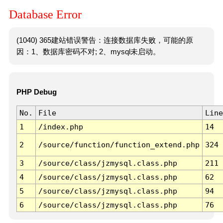
Database Error
(1040) 365建站错误警告：连接数据库失败，可能的原
因：1、数据库密码不对; 2、mysql未启动。
PHP Debug
No.
File
Line
1
/index.php
14
2
/source/function/function_extend.php
324
3
/source/class/jzmysql.class.php
211
4
/source/class/jzmysql.class.php
62
5
/source/class/jzmysql.class.php
94
6
/source/class/jzmysql.class.php
76